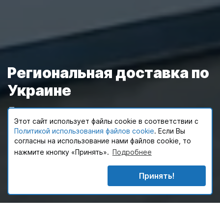
Региональная доставка по
Украине
Доставка грузов во все регионы
Этот сайт использует файлы cookie в соответствии с
Этот сайт использует файлы cookie в соответствии с
Украины через сеть из 8 логистических
Политикой конфиденциальности
Политикой использования файлов cookie
. Если Вы согласны на
. Если Вы
хабов с доставкой до 10 часов и
использование нами файлов cookie, то нажмите кнопку
согласны на использование нами файлов cookie, то
своевременностью 99%
«Принять».
нажмите кнопку «Принять».
Подробнее
Подробнее
Принять!
Принять
Сделать запрос