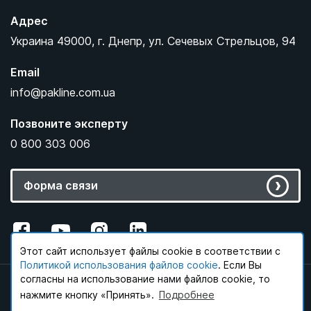
Pakline Group
Адрес
Украина
49000,
г. Днепр,
ул. Сечевых Стрельцов, 94
Email
info@pakline.com.ua
Позвоните эксперту
0 800 303 006
Форма связи
М
ы
в
Этот сайт использует файлы cookie в соответствии с
Этот сайт использует файлы cookie в соответствии с
с
Политикой конфиденциальности
Политикой использования файлов cookie
. Если Вы согласны на
. Если Вы
о
использование нами файлов cookie, то нажмите кнопку
согласны на использование нами файлов cookie, то
© 1995 - 2026 Pakline Group.
ц
«Принять».
нажмите кнопку «Принять».
Подробнее
Подробнее
Политика конфиденциальности
с