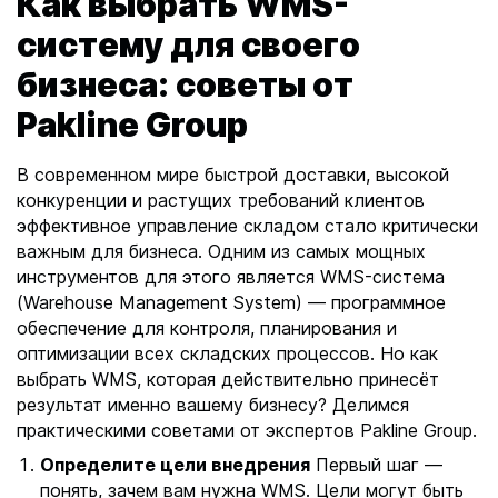
Как выбрать WMS-
в
систему для своего
и
бизнеса: советы от
г
а
Pakline Group
ц
и
В современном мире быстрой доставки, высокой
я
конкуренции и растущих требований клиентов
эффективное управление складом стало критически
-
важным для бизнеса. Одним из самых мощных
в
инструментов для этого является WMS-система
а
(Warehouse Management System) — программное
ш
обеспечение для контроля, планирования и
п
оптимизации всех складских процессов. Но как
у
выбрать WMS, которая действительно принесёт
т
результат именно вашему бизнесу? Делимся
ь
практическими советами от экспертов Pakline Group.
н
Определите цели внедрения
Первый шаг —
а
понять, зачем вам нужна WMS. Цели могут быть