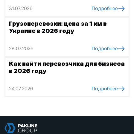
г
31.07.2026
Подробнее
и
Грузоперевозки: цена за 1 км в
е
Украине в 2026 году
н
о
28.07.2026
Подробнее
в
о
Как найти перевозчика для бизнеса
в 2026 году
с
т
24.07.2026
Подробнее
и