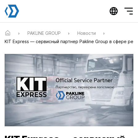
П
PAKLINE GROUP
PAKLINE GROUP
Новости
о
KIT Express — сервисный партнер Pakline Group в сфере ре
с
т
р
а
н
и
ч
н
а
я
н
а