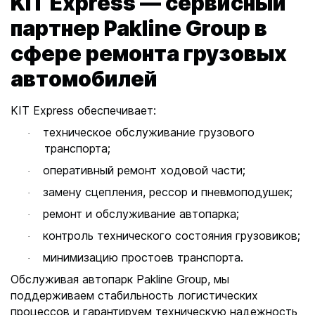
KIT Express — сервисный
в
партнер Pakline Group в
и
сфере ремонта грузовых
г
а
автомобилей
ц
и
KIT Express обеспечивает:
я
техническое обслуживание грузового
·
-
транспорта;
в
оперативный ремонт ходовой части;
·
а
замену сцепления, рессор и пневмоподушек;
·
ш
ремонт и обслуживание автопарка;
·
п
у
контроль технического состояния грузовиков;
·
т
минимизацию простоев транспорта.
·
ь
Обслуживая автопарк Pakline Group, мы
н
поддерживаем стабильность логистических
а
процессов и гарантируем техническую надежность