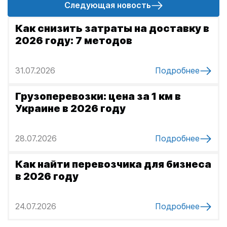
Следующая новость
Д
Как снизить затраты на доставку в
р
2026 году: 7 методов
у
г
31.07.2026
Подробнее
и
Грузоперевозки: цена за 1 км в
е
Украине в 2026 году
н
о
28.07.2026
Подробнее
в
о
Как найти перевозчика для бизнеса
в 2026 году
с
т
24.07.2026
Подробнее
и