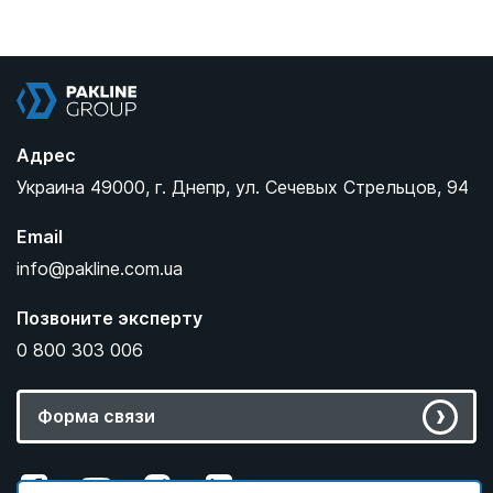
Pakline Group
Адрес
Украина
49000,
г. Днепр,
ул. Сечевых Стрельцов, 94
Email
info@pakline.com.ua
Позвоните эксперту
0 800 303 006
Форма связи
М