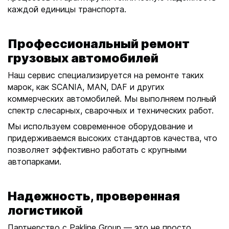
с
каждой единицы транспорта.
а
й
Профессиональный ремонт
т
грузовых автомобилей
е
Наш сервис специализируется на ремонте таких
марок, как SCANIA, MAN, DAF и других
коммерческих автомобилей. Мы выполняем полный
спектр слесарных, сварочных и технических работ.
Мы используем современное оборудование и
придерживаемся высоких стандартов качества, что
позволяет эффективно работать с крупными
автопарками.
Надежность, проверенная
логистикой
Партнерство с Pakline Group — это не просто