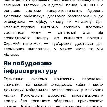
с
великими містами на відстані понад 200 км і є
а
основою системи товаропостачання. Адресна
доставка забезпечує доставку безпосередньо до
й
отримувача — офісу, складу чи магазину. Для
т
інтернет-торгівлі критично важлива доставка
і
«останньої милі» — фінальний етап від
розподільчого центру до кінцевого покупця.
Окремий напрямок — кур'єрська доставка для
термінових відправлень у межах міста та між
містами.
Як побудовано
інфраструктуру
Ефективна система вантажних перевезень
базується на мережі складських хабів і крос-
докінгових майданчиків, розташованих у ключових
містах. Крос-докінг дозволяє перевантажувати
товари без тривалого зберігання, прискорюючи
транзит. Pakline Group оперує складами загальною