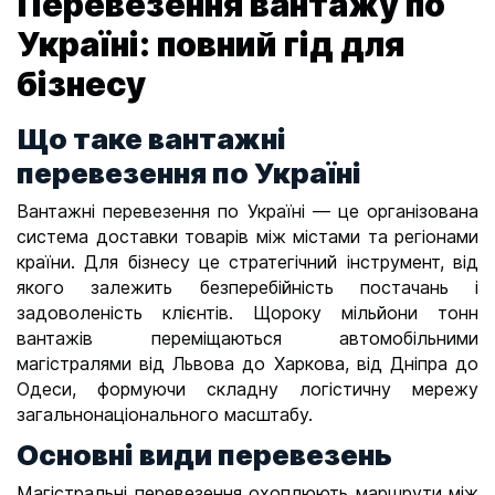
Перевезення вантажу по
в
Україні: повний гід для
і
бізнесу
г
а
Що таке вантажні
ц
перевезення по Україні
і
я
Вантажні перевезення по Україні — це організована
-
система доставки товарів між містами та регіонами
в
країни. Для бізнесу це стратегічний інструмент, від
а
якого залежить безперебійність постачань і
ш
задоволеність клієнтів. Щороку мільйони тонн
вантажів переміщаються автомобільними
ш
магістралями від Львова до Харкова, від Дніпра до
л
Одеси, формуючи складну логістичну мережу
я
загальнонаціонального масштабу.
х
Основні види перевезень
н
а
Магістральні перевезення охоплюють маршрути між