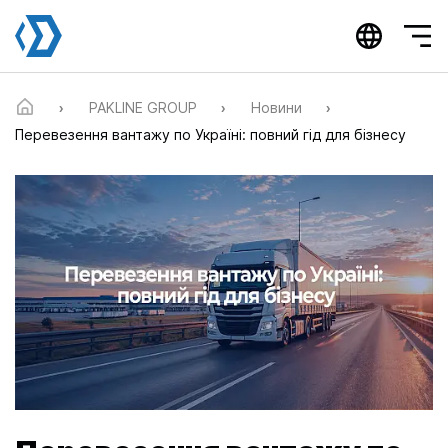
П
PAKLINE GROUP
PAKLINE GROUP
Новини
о
Перевезення вантажу по Україні: повний гід для бізнесу
с
т
о
р
і
н
к
о
в
а
н
а