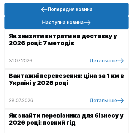
Попередня новина
Наступна новина
І
Як знизити витрати на доставку у
н
2026 році: 7 методів
ш
і
31.07.2026
Детальніше
н
Вантажні перевезення: ціна за 1 км в
о
Україні у 2026 році
в
и
28.07.2026
Детальніше
н
и
Як знайти перевізника для бізнесу у
2026 році: повний гід