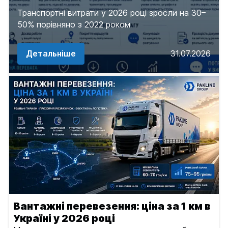
с
о
Транспортні витрати у 2026 році зросли на 30–
а
50% порівняно з 2022 роком
ї
й
к
т
Детальніше
31.07.2026
о
і
м
п
а
н
і
ї
Вантажні перевезення: ціна за 1 км в
Україні у 2026 році